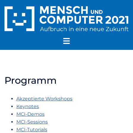
Zum
Inhalt
springen
Menü
umschalten
Programm
Akzeptierte Workshops
Keynotes
MCI-Demos
MCI-Sessions
MCI-Tutorials