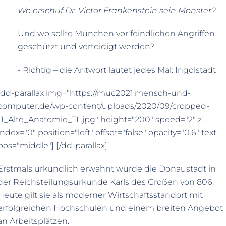
Wo erschuf Dr. Victor Frankenstein sein Monster?
Und wo sollte München vor feindlichen Angriffen
geschützt und verteidigt werden?
- Richtig – die Antwort lautet jedes Mal: Ingolstadt
[dd-parallax img="https://muc2021.mensch-und-
computer.de/wp-content/uploads/2020/09/cropped-
11_Alte_Anatomie_TL.jpg" height="200" speed="2" z-
index="0" position="left" offset="false" opacity="0.6" text-
pos="middle"] [/dd-parallax]
Erstmals urkundlich erwähnt wurde die Donaustadt in
der Reichsteilungsurkunde Karls des Großen von 806.
Heute gilt sie als moderner Wirtschaftsstandort mit
erfolgreichen Hochschulen und einem breiten Angebot
an Arbeitsplätzen.