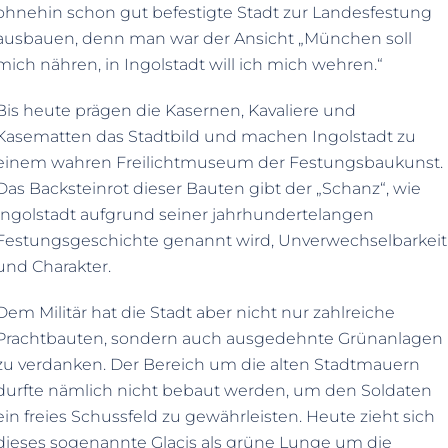
ohnehin schon gut befestigte Stadt zur Landesfestung
ausbauen, denn man war der Ansicht „München soll
mich nähren, in Ingolstadt will ich mich wehren.“
Bis heute prägen die Kasernen, Kavaliere und
Kasematten das Stadtbild und machen Ingolstadt zu
einem wahren Freilichtmuseum der Festungsbaukunst.
Das Backsteinrot dieser Bauten gibt der „Schanz“, wie
Ingolstadt aufgrund seiner jahrhundertelangen
Festungsgeschichte genannt wird, Unverwechselbarkeit
und Charakter.
Dem Militär hat die Stadt aber nicht nur zahlreiche
Prachtbauten, sondern auch ausgedehnte Grünanlagen
zu verdanken. Der Bereich um die alten Stadtmauern
durfte nämlich nicht bebaut werden, um den Soldaten
ein freies Schussfeld zu gewährleisten. Heute zieht sich
dieses sogenannte Glacis als grüne Lunge um die