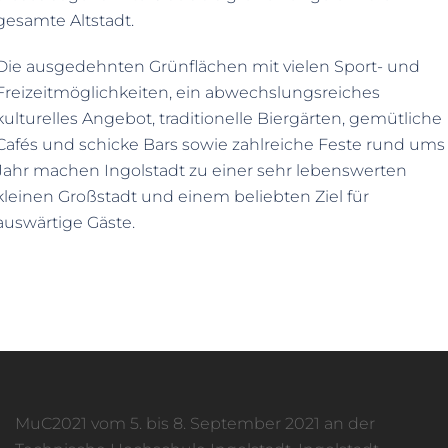
gesamte Altstadt.
Die ausgedehnten Grünflächen mit vielen Sport- und
Freizeitmöglichkeiten, ein abwechslungsreiches
kulturelles Angebot, traditionelle Biergärten, gemütliche
Cafés und schicke Bars sowie zahlreiche Feste rund ums
Jahr machen Ingolstadt zu einer sehr lebenswerten
kleinen Großstadt und einem beliebten Ziel für
auswärtige Gäste.
MuC2021 vom 5. bis 8. September 2021 an der