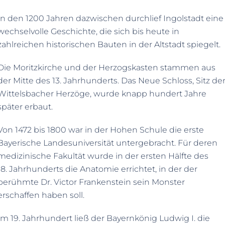
In den 1200 Jahren dazwischen durchlief Ingolstadt eine
wechselvolle Geschichte, die sich bis heute in
zahlreichen historischen Bauten in der Altstadt spiegelt.
Die Moritzkirche und der Herzogskasten stammen aus
der Mitte des 13. Jahrhunderts. Das Neue Schloss, Sitz de
Wittelsbacher Herzöge, wurde knapp hundert Jahre
später erbaut.
Von 1472 bis 1800 war in der Hohen Schule die erste
Bayerische Landesuniversität untergebracht. Für deren
medizinische Fakultät wurde in der ersten Hälfte des
18. Jahrhunderts die Anatomie errichtet, in der der
berühmte Dr. Victor Frankenstein sein Monster
erschaffen haben soll.
Im 19. Jahrhundert ließ der Bayernkönig Ludwig I. die