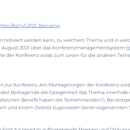
http://bit.ly/UP21_Barcamp
und motiviert werden kann, zu welchem Thema und in wel
um 1. August 2021 über das Konferenzmanagementsystem
h
eite der Konferenz vorab zum Lesen für die anderen Tei
nn zur Konferenz. Am Montagmorgen der Konferenz wird
ede/r Beitragende die Gelegenheit das Thema innerhalb e
– Welchen Benefit haben die Teilnehmenden?). Bei ent
m und einem Zeitslot zugewiesen (einer sogenannten Se
reie Slots für spontan aufkommende Themen und Diskuss