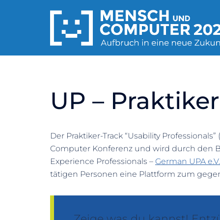
Zum
Inhalt
springen
UP – Praktiker
Der Praktiker-Track “Usability Professionals”
Computer Konferenz und wird durch den Be
Experience Professionals –
German UPA e.V.
tätigen Personen eine Plattform zum gege
Zeige was du kannst! Entz